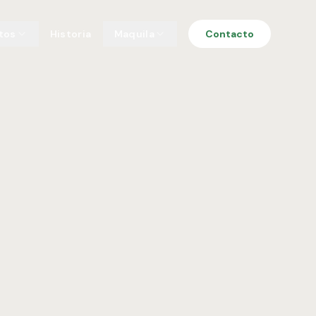
tos
Historia
Maquila
Contacto
da
sa de 500g y 1kg
Proceso de maquila
les
dro o tubo
Capacidades y formatos
les
Cotizar proyecto
ayoristas